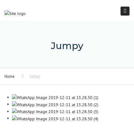
×
Togg
navi
Jumpy
Home
Jumpy