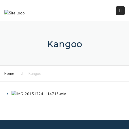
×
Togg
navi
Kangoo
Home
Kangoo