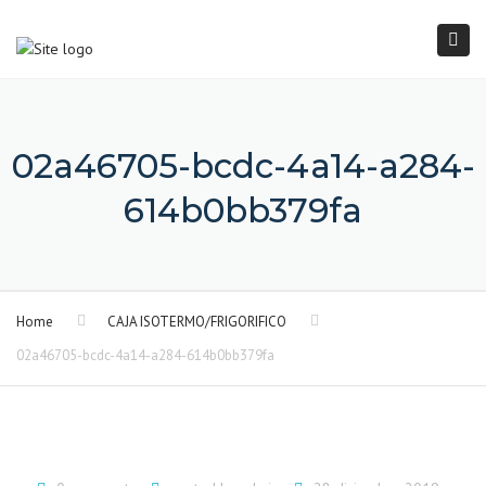
×
Togg
navi
02a46705-bcdc-4a14-a284-
614b0bb379fa
Home
CAJA ISOTERMO/FRIGORIFICO
02a46705-bcdc-4a14-a284-614b0bb379fa