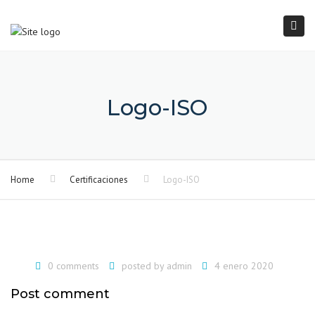
×
Togg
navi
Logo-ISO
Home
Certificaciones
Logo-ISO
0 comments
posted by
admin
4 enero 2020
Post comment