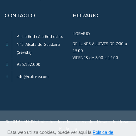
CONTACTO
HORARIO
HORARIO
P.I. La Red c/La Red ocho.
DE LUNES A JUEVES DE 7:00 a
Nº5. Alcalá de Guadaíra
15:00
(Sevilla)
VIERNES de 8:00 a 14:00
955.152.000
info@cafrise.com
© 2019 CAFRISE, todos los derechos reservados. Desarrollo:
Dream
Marketing
Esta web utiliza cookies, puede ver aquí la
Política de