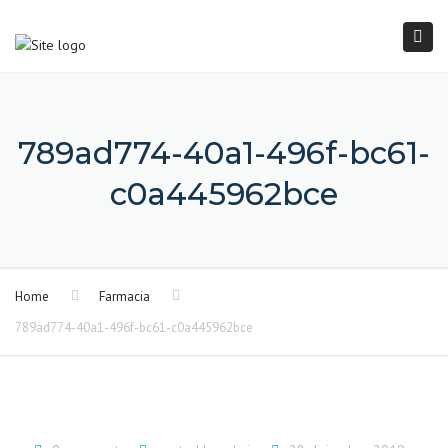
×
Togg
navi
789ad774-40a1-496f-bc61-
c0a445962bce
Home
Farmacia
789ad774-40a1-496f-bc61-c0a445962bce