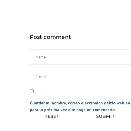
PAQUETEROS
TRANSPORTE DE
ANIMALES
CAMBIOS DE CAJ
Post comment
EQUIPAMIENTO
INTERIOR GENER
PLATAFORMAS
ELEVADORAS
ACCESORIOS
Guardar mi nombre, correo electrónico y sitio web e
para la próxima vez que haga un comentario.
RESET
SUBMIT