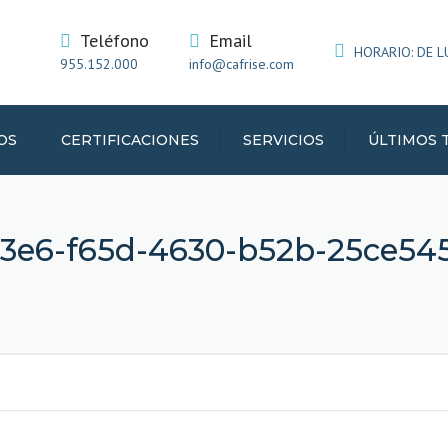
Teléfono
Email
HORARIO: DE LUN
955.152.000
info@cafrise.com
OS
CERTIFICACIONES
SERVICIOS
ÚLTIMOS 
IATA
3e6-f65d-4630-b52b-25ce54
RIFICO