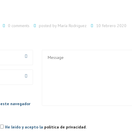
0 comments
posted by
María Rodriguez
10 febrero 2020
A
AL
n este navegador
He leído y acepto la
política de privacidad
.