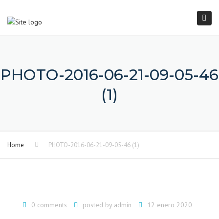
×
Togg
navi
PHOTO-2016-06-21-09-05-46
(1)
Home
PHOTO-2016-06-21-09-05-46 (1)
0 comments
posted by
admin
12 enero 2020