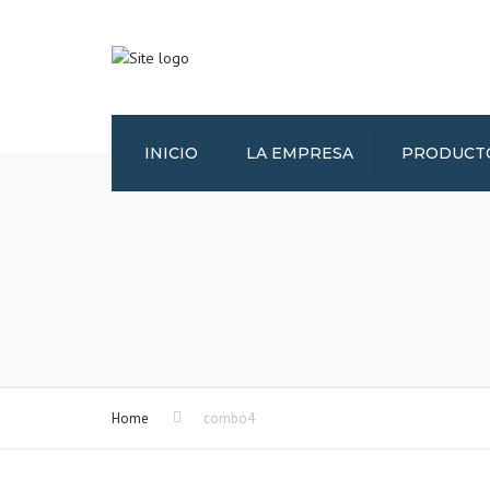
INICIO
LA EMPRESA
PRODUCT
VEHÍCULOS DE
ENTREGA INMED
REVESTIMIENTO
ISOTERMO Y
FRIGORÍFICO
CAJA
ISOTERMO/FRIGO
FARMACIA
Home
combo4
MERCANCÍAS
PELIGROSAS
CAJAS ABIERTAS