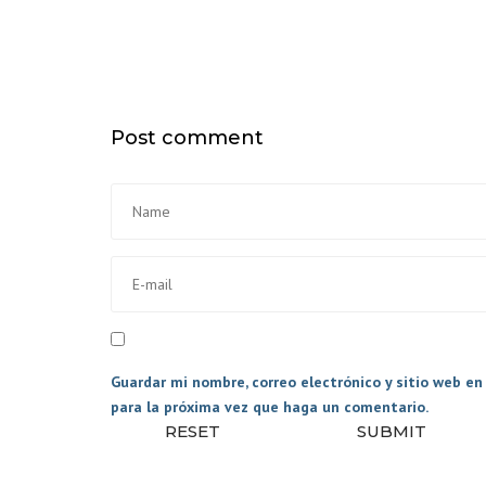
PAQUETEROS
TRANSPORTE DE
ANIMALES
CAMBIOS DE CAJ
Post comment
EQUIPAMIENTO
INTERIOR GENER
PLATAFORMAS
ELEVADORAS
ACCESORIOS
Guardar mi nombre, correo electrónico y sitio web e
para la próxima vez que haga un comentario.
RESET
SUBMIT