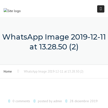
×
Togg
navi
WhatsApp Image 2019-12-11
at 13.28.50 (2)
Home
WhatsApp Image 2019-12-11 at 13.28.50 (2)
0 comments
posted by
admin
28 diciembre 2019