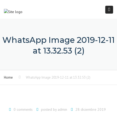
×
Togg
navi
WhatsApp Image 2019-12-11
at 13.32.53 (2)
Home
WhatsApp Image 2019-12-11 at 13.32.53 (2)
0 comments
posted by
admin
28 diciembre 2019