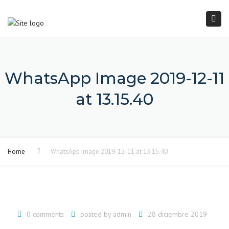
×
Togg
navi
WhatsApp Image 2019-12-11
at 13.15.40
Home
WhatsApp Image 2019-12-11 at 13.15.40
0 comments
posted by
admin
28 diciembre 2019