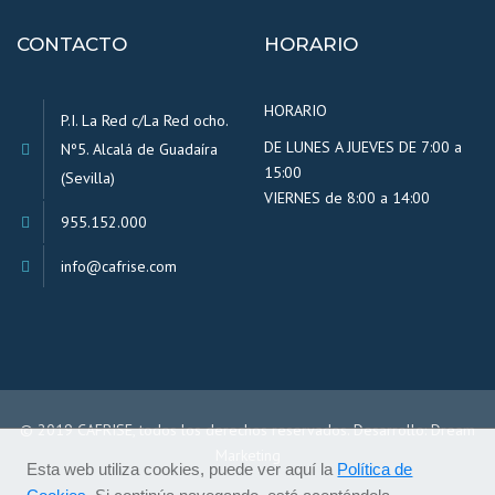
CONTACTO
HORARIO
HORARIO
P.I. La Red c/La Red ocho.
DE LUNES A JUEVES DE 7:00 a
Nº5. Alcalá de Guadaíra
15:00
(Sevilla)
VIERNES de 8:00 a 14:00
955.152.000
info@cafrise.com
© 2019 CAFRISE, todos los derechos reservados. Desarrollo:
Dream
Marketing
Esta web utiliza cookies, puede ver aquí la
Política de