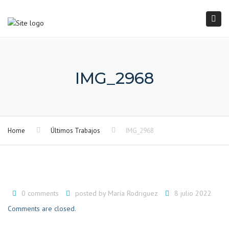
×
Togg
navi
IMG_2968
Home
Últimos Trabajos
IMG_2968
0 comments
posted by
María Rodriguez
8 julio 2022
Comments are closed.