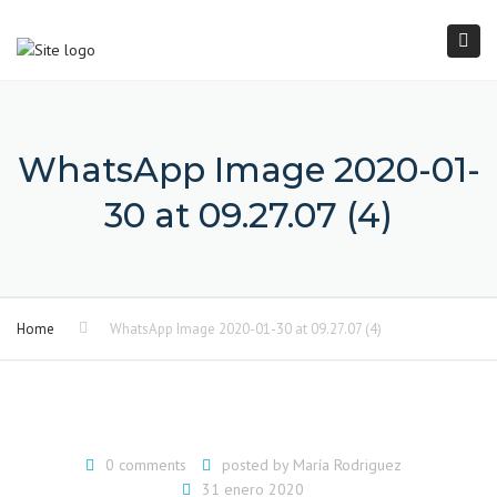
×
Togg
navi
WhatsApp Image 2020-01-
30 at 09.27.07 (4)
Home
WhatsApp Image 2020-01-30 at 09.27.07 (4)
0 comments
posted by
María Rodriguez
31 enero 2020