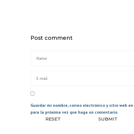
PAQUETEROS
TRANSPORTE DE
ANIMALES
CAMBIOS DE CAJ
Post comment
EQUIPAMIENTO
INTERIOR GENER
PLATAFORMAS
ELEVADORAS
ACCESORIOS
Guardar mi nombre, correo electrónico y sitio web e
para la próxima vez que haga un comentario.
RESET
SUBMIT