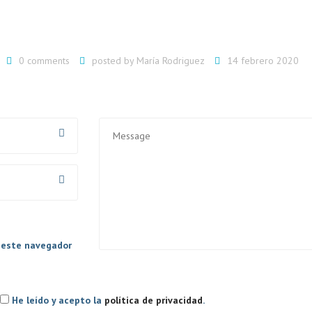
0 comments
posted by
María Rodriguez
14 febrero 2020
A
AL
n este navegador
He leído y acepto la
política de privacidad
.