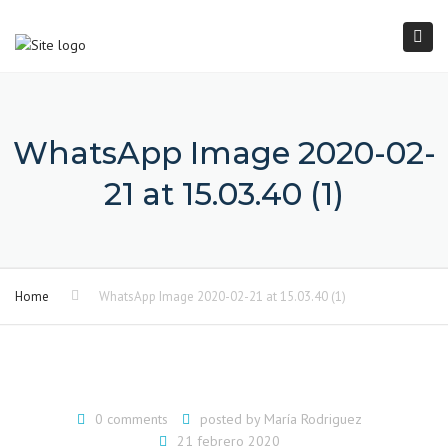
×
Togg
navi
WhatsApp Image 2020-02-
21 at 15.03.40 (1)
Home
WhatsApp Image 2020-02-21 at 15.03.40 (1)
0 comments
posted by
María Rodriguez
21 febrero 2020