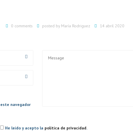
0 comments
posted by
María Rodriguez
14 abril 2020
A
AL
n este navegador
He leído y acepto la
política de privacidad
.