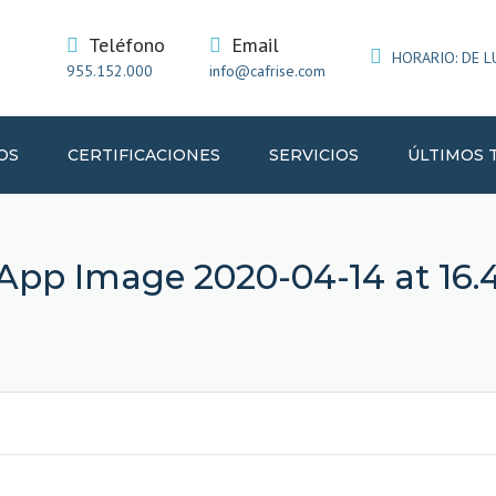
Teléfono
Email
HORARIO: DE LUN
955.152.000
info@cafrise.com
OS
CERTIFICACIONES
SERVICIOS
ÚLTIMOS 
IATA
pp Image 2020-04-14 at 16.46
RIFICO