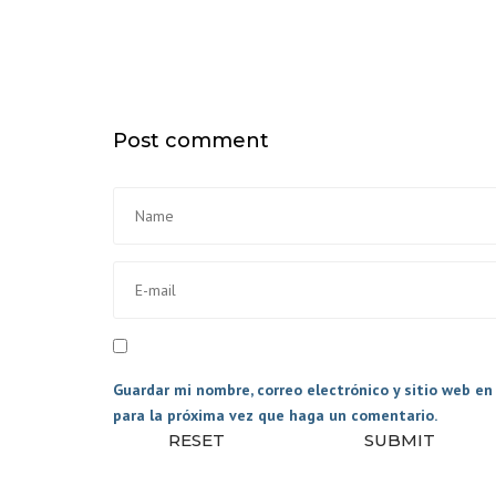
PAQUETEROS
TRANSPORTE DE
ANIMALES
CAMBIOS DE CAJ
Post comment
EQUIPAMIENTO
INTERIOR GENER
PLATAFORMAS
ELEVADORAS
ACCESORIOS
Guardar mi nombre, correo electrónico y sitio web e
para la próxima vez que haga un comentario.
RESET
SUBMIT