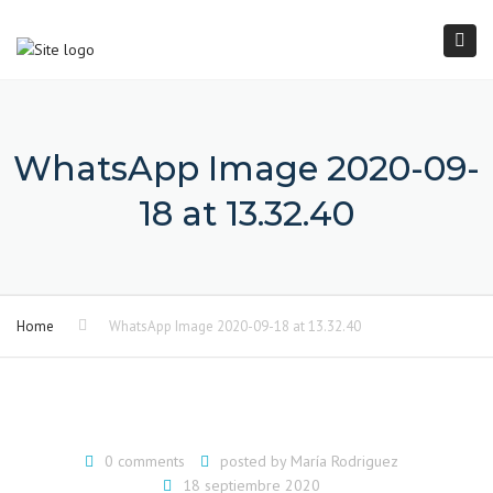
×
Togg
navi
WhatsApp Image 2020-09-
18 at 13.32.40
Home
WhatsApp Image 2020-09-18 at 13.32.40
0 comments
posted by
María Rodriguez
18 septiembre 2020